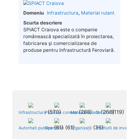
Domeniu
Infrastructura
,
Material rulant
Scurta descriere
SPIACT Craiova este o companie
românească specializată în proiectarea,
fabricarea şi comercializarea de
produse pentru Infrastructură Feroviară.
 (570)	
 (288)	
 (268)	
 (119)	
Infrastructura
Produse conexe
Material rulant
Servicii
 (81)	
 (61)	
 (36)	
Autoritati publice
Operatori
Organizaţii
Institutii de invatama