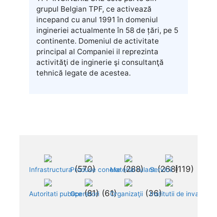
grupul Belgian TPF, ce activează
incepand cu anul 1991 în domeniul
ingineriei actualmente în 58 de țări, pe 5
continente. Domeniul de activitate
principal al Companiei il reprezinta
activităţi de inginerie şi consultanţă
tehnică legate de acestea.
 (570)	
 (288)	
 (268)	
 (119)	
Infrastructura
Produse conexe
Material rulant
Servicii
 (81)	
 (61)	
 (36)	
Autoritati publice
Operatori
Organizaţii
Institutii de invatama