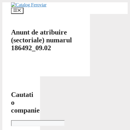
Skip
to
Menu
content
Anunt de atribuire
(sectoriale) numarul
186492_09.02
Cautati
o
companie