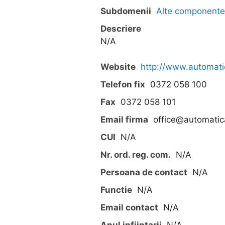
Subdomenii
Alte componente
Descriere
N/A
Website
http://www.automati
Telefon fix
0372 058 100
Fax
0372 058 101
Email firma
office@automatic
CUI
N/A
Nr. ord. reg. com.
N/A
Persoana de contact
N/A
Functie
N/A
Email contact
N/A
Anul infiintarii
N/A