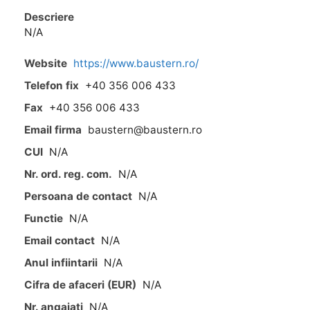
Descriere
N/A
Website
https://www.baustern.ro/
Telefon fix
+40 356 006 433
Fax
+40 356 006 433
Email firma
baustern@baustern.ro
CUI
N/A
Nr. ord. reg. com.
N/A
Persoana de contact
N/A
Functie
N/A
Email contact
N/A
Anul infiintarii
N/A
Cifra de afaceri (EUR)
N/A
Nr. angajati
N/A