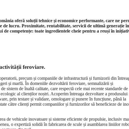
mânia oferă soluții tehnice și economice performante, care ne per
 de lucru. Proximitate, rentabilitate, servicii de ultimă generație î
 de competențe: toate ingredientele cheie pentru a reuși în inițiati
ctivității feroviare.
ratorii, precum și companiile de infrastructură și furnizorii din întrea
geri și marfă. În domeniile dezvoltării feroviare, semnalizării și
e sistem de înaltă calitate, care respectă cele mai recente standarde de
 ecologic al clienților noștri. Acoperim întreaga dezvoltare a produsului 
ware, prin testare și validare, omologare și punere în funcțiune, până la
ntate către clienți permit companiilor și furnizorilor să beneficieze de ino
a de vehicule inovatoare și sisteme eficiente de propulsie, inclusiv ma
nea, o expertiză solidă în fabricarea de scule și asamblarea liniilor robo