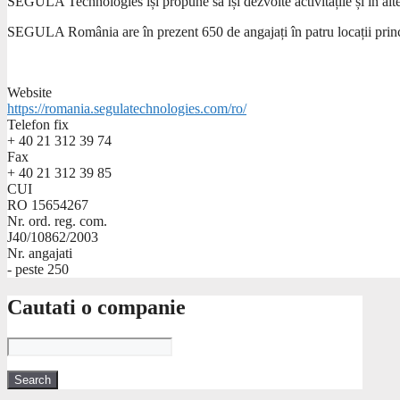
SEGULA Technologies își propune să își dezvolte activitățile și în alte
SEGULA România are în prezent 650 de angajați în patru locații princi
Website
https://romania.segulatechnologies.com/ro/
Telefon fix
+ 40 21 312 39 74
Fax
+ 40 21 312 39 85
CUI
RO 15654267
Nr. ord. reg. com.
J40/10862/2003
Nr. angajati
- peste 250
Cautati o companie