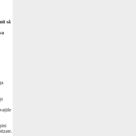
mit să
n
va
ga
și
vațiile
șini
tizate.