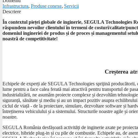
Domeniu
Infrastructura
,
Produse conexe
,
Servicii
Descriere
În contextul pieței globale de inginerie, SEGULA Technologies Ro
răspundem nevoilor clientului în termeni de costuri/calitate/puncte
domeniul ingineriei de produs și de proces și managementul setului
noastră de competitivitate!
Creșterea atra
Echipele de experți ale SEGULA Technologies sprijină producătorii, ope
lume pentru a face calea ferată mai atractivă pentru transportul de pasa
industrializării, ne asumăm proiecte complexe și dezvoltăm tehnologie d
siguranță, sănătate și mediu și au un impact pozitiv asupra echilibrului
ciclul de viață - de la proiectare, simulare, dezvoltare software și hard
întreținerea vehiculului și a sistemului. Structurile noastre agile și orie
noastre.
SEGULA România desfășoară activități de inginerie axate pe proiectare
electrice, hibride plug-in și cu pile de combustie. Echipele au, de aseme