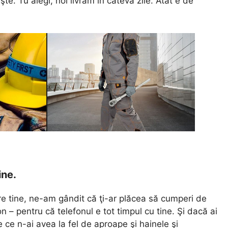
şte. Tu alegi, noi livrăm în câteva zile. Atât e de
ine.
re tine, ne-am gândit că ţi-ar plăcea să cumperi de
n – pentru că telefonul e tot timpul cu tine. Şi dacă ai
e ce n-ai avea la fel de aproape şi hainele şi