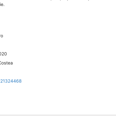
ie.
ro
020
Costea
721324468