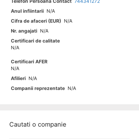
Telefon Persoana Contact
744341272
Anul infiintarii
N/A
Cifra de afaceri (EUR)
N/A
Nr. angajati
N/A
Certificari de calitate
N/A
Certificari AFER
N/A
Afilieri
N/A
Companii reprezentate
N/A
Cautati o companie