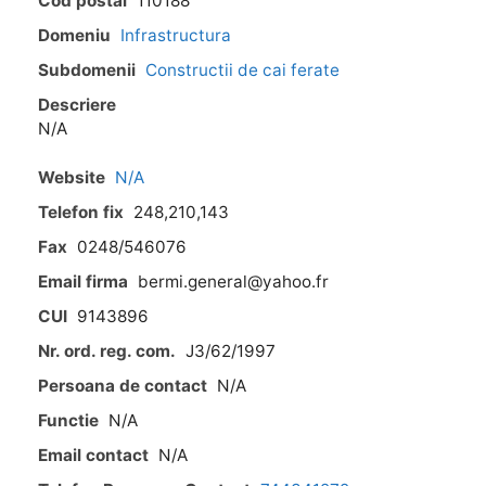
Cod postal
110188
Domeniu
Infrastructura
Subdomenii
Constructii de cai ferate
Descriere
N/A
Website
N/A
Telefon fix
248,210,143
Fax
0248/546076
Email firma
bermi.general@yahoo.fr
CUI
9143896
Nr. ord. reg. com.
J3/62/1997
Persoana de contact
N/A
Functie
N/A
Email contact
N/A