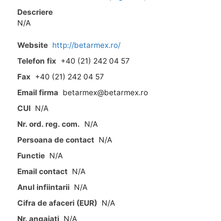
Descriere
N/A
Website
http://betarmex.ro/
Telefon fix
+40 (21) 242 04 57
Fax
+40 (21) 242 04 57
Email firma
betarmex@betarmex.ro
CUI
N/A
Nr. ord. reg. com.
N/A
Persoana de contact
N/A
Functie
N/A
Email contact
N/A
Anul infiintarii
N/A
Cifra de afaceri (EUR)
N/A
Nr. angajati
N/A