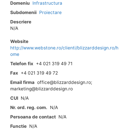
Domeniu
Infrastructura
Subdomenii
Proiectare
Descriere
N/A
Website
http://www.webstone.ro/clienti/blizzarddesign.ro/h
ome
Telefon fix
+4 021 319 49 71
Fax
+4 021 319 49 72
Email firma
office@blizzarddesign.ro;
marketing@blizzarddesign.ro
CUI
N/A
Nr. ord. reg. com.
N/A
Persoana de contact
N/A
Functie
N/A