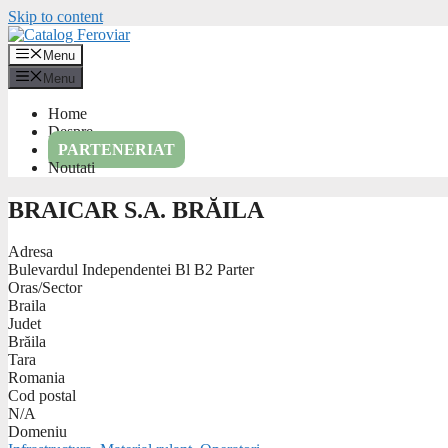
Skip to content
Menu
Menu
Home
Despre
PARTENERIAT
Noutati
BRAICAR S.A. BRĂILA
Adresa
Bulevardul Independentei Bl B2 Parter
Oras/Sector
Braila
Judet
Brăila
Tara
Romania
Cod postal
N/A
Domeniu