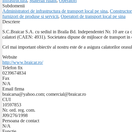
Infrastructura
,
Material rulant
,
Operatori
Subdomenii
Administratori de infrastructura de transport local pe sina
,
Constructori
furnizori de produse si servicii
,
Operatori de transport local pe sina
Descriere
S.C.Braicar S.A. cu sediul in Braila Bd. Independentei Nr. 10 are ca ob
calatori (CAEN: 4931). Societatea dipune de mijloace de transport in 
Cel mai important obiectiv al nostru este de a asigura calatorilor orasu
Website
http://www.braicar.ro/
Telefon fix
0239674834
Fax
N/A
Email firma
braicarsa@yahoo.com; comercial@braicar.ro
CUI
10597853
Nr. ord. reg. com.
J09/276/1998
Persoana de contact
N/A
Functie