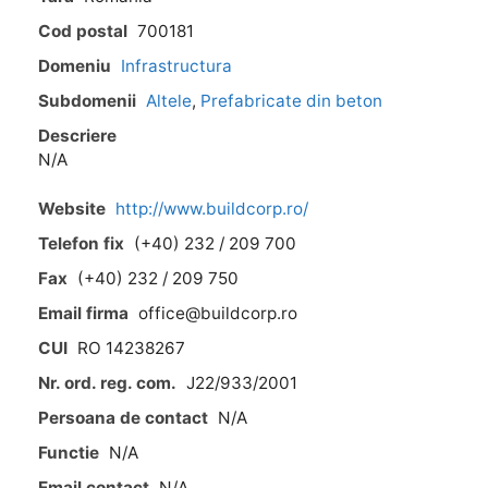
Cod postal
700181
Domeniu
Infrastructura
Subdomenii
Altele
,
Prefabricate din beton
Descriere
N/A
Website
http://www.buildcorp.ro/
Telefon fix
(+40) 232 / 209 700
Fax
(+40) 232 / 209 750
Email firma
office@buildcorp.ro
CUI
RO 14238267
Nr. ord. reg. com.
J22/933/2001
Persoana de contact
N/A
Functie
N/A
Email contact
N/A