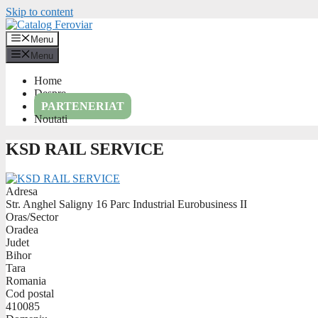
Skip to content
Menu
Menu
Home
Despre
PARTENERIAT
Noutati
KSD RAIL SERVICE
Adresa
Str. Anghel Saligny 16 Parc Industrial Eurobusiness II
Oras/Sector
Oradea
Judet
Bihor
Tara
Romania
Cod postal
410085