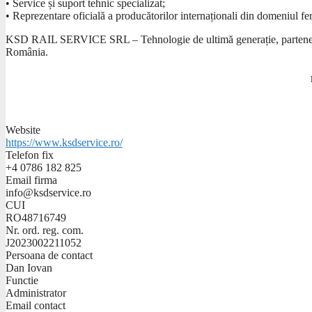
• Service și suport tehnic specializat;
• Reprezentare oficială a producătorilor internaționali din domeniul fer
KSD RAIL SERVICE SRL – Tehnologie de ultimă generație, parteneriate 
România.
Website
https://www.ksdservice.ro/
Telefon fix
+4 0786 182 825
Email firma
info@ksdservice.ro
CUI
RO48716749
Nr. ord. reg. com.
J2023002211052
Persoana de contact
Dan Iovan
Functie
Administrator
Email contact