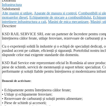
Domeniu
Infrastructura
Subdomenii
Alte masini si utilaje
,
Aparate de masura si control
,
Combustibili si ule
motoarelor diesel
,
Echipamente de stocare a combustibilului
,
Echipam
intretinere infrastructura a caii
,
Masini de mica mecanizare
,
Masini; uti
Descriere
KSD RAIL SERVICE SRL este un partener de încredere pentru companii
întreținerea căilor ferate, utilaje feroviare, rezervoare de carburanți și s
Cu o experiență solidă în industrie și o echipă de specialiști dedicați, 
punând accent pe calitate, eficiență și siguranță. Portofoliul nostru in
răspunde celor mai exigente standarde din domeniu.
KSD Rail Service este reprezentant oficial în România al unor producăto
piese de schimb, servicii de mentenanță și suport tehnic specializat. C
performante și soluții fiabile pentru întreținerea și modernizarea infrast
Domenii de activitate:
• Echipamente pentru întreținerea căilor ferate;
• Utilaje și echipamente feroviare;
• Rezervoare de carburanți și soluții pentru alimentare;
• Piese de schimb și accesorii;