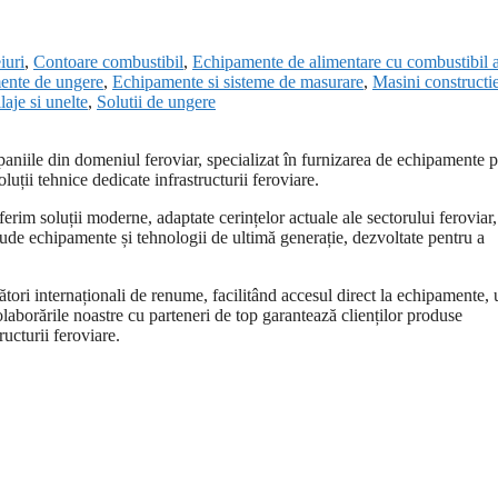
iuri
,
Contoare combustibil
,
Echipamente de alimentare cu combustibil 
ente de ungere
,
Echipamente si sisteme de masurare
,
Masini constructie
laje si unelte
,
Solutii de ungere
le din domeniul feroviar, specializat în furnizarea de echipamente p
oluții tehnice dedicate infrastructurii feroviare.
oferim soluții moderne, adaptate cerințelor actuale ale sectorului feroviar,
clude echipamente și tehnologii de ultimă generație, dezvoltate pentru a
ri internaționali de renume, facilitând accesul direct la echipamente, u
olaborările noastre cu parteneri de top garantează clienților produse
ructurii feroviare.