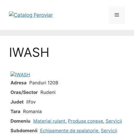
Skip
to
Menu
content
IWASH
Adresa
Panduri 120B
Oras/Sector
Rudeni
Judet
Ilfov
Tara
Romania
Domeniu
Material rulant
,
Produse conexe
,
Servicii
Subdomenii
Echipamente de spalatorie
,
Servicii