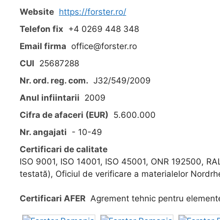
Website
https://forster.ro/
Telefon fix
+4 0269 448 348
Email firma
office@forster.ro
CUI
25687288
Nr. ord. reg. com.
J32/549/2009
Anul infiintarii
2009
Cifra de afaceri (EUR)
5.600.000
Nr. angajati
- 10-49
Certificari de calitate
ISO 9001, ISO 14001, ISO 45001, ONR 192500, RA
testată), Oficiul de verificare a materialelor Nordr
Certificari AFER
Agrement tehnic pentru elemente