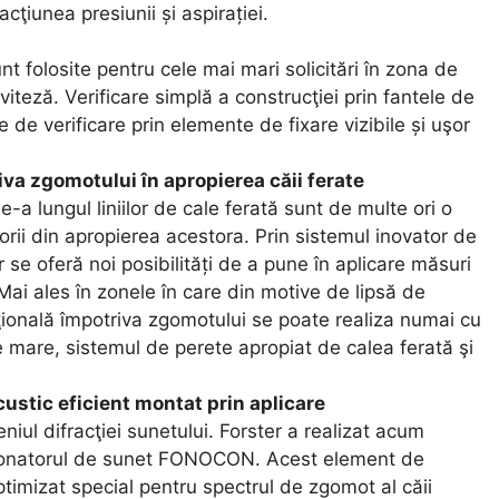
acţiunea presiunii și aspirației.
t folosite pentru cele mai mari solicitări în zona de
viteză. Verificare simplă a construcţiei prin fantele de
te de verificare prin elemente de fixare vizibile și uşor
iva zgomotului în apropierea căii ferate
-a lungul liniilor de cale ferată sunt de multe ori o
torii din apropierea acestora. Prin sistemul inovator de
se oferă noi posibilități de a pune în aplicare măsuri
Mai ales în zonele în care din motive de lipsă de
nţională împotriva zgomotului se poate realiza numai cu
te mare, sistemul de perete apropiat de calea ferată şi
stic eficient montat prin aplicare
ul difracţiei sunetului. Forster a realizat acum
rezonatorul de sunet FONOCON. Acest element de
ptimizat special pentru spectrul de zgomot al căii