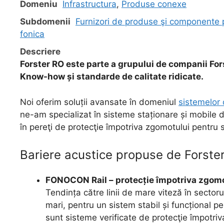
Domeniu
Infrastructura
,
Produse conexe
Subdomenii
Furnizori de produse şi componente p
fonica
Descriere
Forster RO este parte a grupului de companii For
Know-how și standarde de calitate ridicate.
Noi oferim soluții avansate în domeniul
sistemelor 
ne-am specializat în sisteme staționare și mobile de 
în pereţi de protecţie împotriva zgomotului pentru se
Bariere acustice propuse de Forster
FONOCON Rail – protecție împotriva zgomot
Tendința către linii de mare viteză în sectorul
mari, pentru un sistem stabil și funcțional 
sunt sisteme verificate de protecţie împotriva