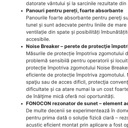
datorate vântului și la sarcinile rezultate din 
Panouri pentru pereți, foarte absorbante
Panourile foarte absorbante pentru pereţi sun
tunel și sunt adecvate pentru liniile de mare 
ventilație din spate și posibilități îmbunătăți
accesibile.
Noise Breaker – perete de protecţie împotr
Măsurile de protecție împotriva zgomotului de
problemă sensibilă pentru operatorii și locui
protecție împotriva zgomotului Noise Breaker 
eficiente de protecție împotriva zgomotului. 
spaţiu sau de acces dificil, protecţia conve
dificultate și ca atare numai la un cost foar
de înălţime mică oferă noi oportunități.
FONOCON rezonator de sunet – element acu
De multe decenii se experimentează în domeni
pentru prima dată o soluție fizică clară – 
acustic eficient montat prin aplicare a fost o