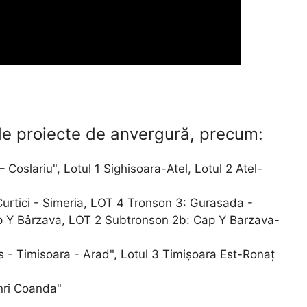
ude proiecte de anvergură, precum:
– Coslariu", Lotul 1 Sighisoara-Atel, Lotul 2 Atel-
- Curtici - Simeria, LOT 4 Tronson 3: Gurasada -
p Y Bârzava, LOT 2 Subtronson 2b: Cap Y Barzava-
es - Timisoara - Arad", Lotul 3 Timișoara Est-Ronaț
nri Coanda"