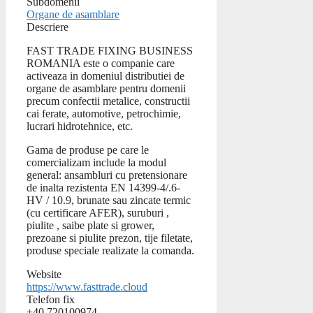
Subdomenii
Organe de asamblare
Descriere
FAST TRADE FIXING BUSINESS
ROMANIA este o companie care
activeaza in domeniul distributiei de
organe de asamblare pentru domenii
precum confectii metalice, constructii
cai ferate, automotive, petrochimie,
lucrari hidrotehnice, etc.
Gama de produse pe care le
comercializam include la modul
general: ansambluri cu pretensionare
de inalta rezistenta EN 14399-4/.6-
HV / 10.9, brunate sau zincate termic
(cu certificare AFER), suruburi ,
piulite , saibe plate si grower,
prezoane si piulite prezon, tije filetate,
produse speciale realizate la comanda.
Website
https://www.fasttrade.cloud
Telefon fix
+40 720100974