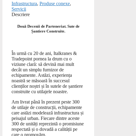
Infrastructura
,
Produse conexe
,
Servicii
Descriere
Două Decenii de Parteneriat. Sute de
Șantiere Construite.
În urmă cu 20 de ani,
Italkranes &
Tradepoint
pornea la drum cu o
viziune clară: să devină mai mult
decât un simplu furnizor de
echipamente. Astăzi, experiența
noastră se măsoară în succesul
clienților noștri și în sutele de șantiere
construite cu utilajele noastre.
Am livrat până în prezent peste 300
de utilaje de construcții, echipamente
care astăzi modelează infrastructura și
peisajul urban. Fiecare dintre aceste
300 de unități reprezintă o promisiune
respectată și o dovadă a calității pe
care o promovăm.