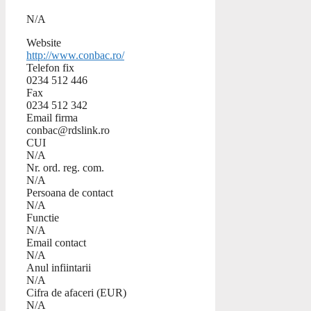
N/A
Website
http://www.conbac.ro/
Telefon fix
0234 512 446
Fax
0234 512 342
Email firma
conbac@rdslink.ro
CUI
N/A
Nr. ord. reg. com.
N/A
Persoana de contact
N/A
Functie
N/A
Email contact
N/A
Anul infiintarii
N/A
Cifra de afaceri (EUR)
N/A