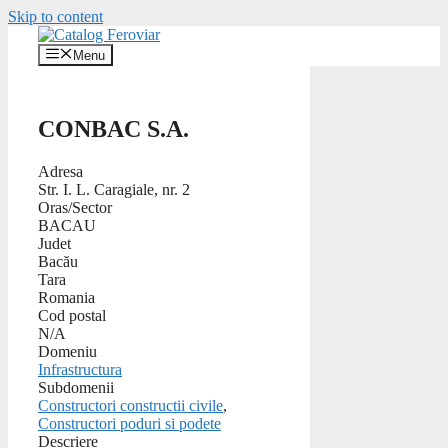
Skip to content
Menu
CONBAC S.A.
Adresa
Str. I. L. Caragiale, nr. 2
Oras/Sector
BACAU
Judet
Bacău
Tara
Romania
Cod postal
N/A
Domeniu
Infrastructura
Subdomenii
Constructori constructii civile
,
Constructori poduri si podete
Descriere