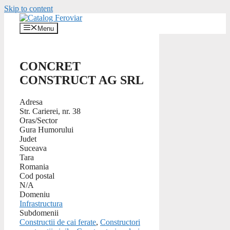
Skip to content
Menu
CONCRET
CONSTRUCT AG SRL
Adresa
Str. Carierei, nr. 38
Oras/Sector
Gura Humorului
Judet
Suceava
Tara
Romania
Cod postal
N/A
Domeniu
Infrastructura
Subdomenii
Constructii de cai ferate
,
Constructori