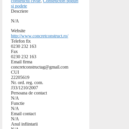
constructii civile
,
Constructori poduri
si podete
Descriere
N/A
Website
http://www.concretconstruct.ro/
Telefon fix
0230 232 163
Fax
0230 232 163
Email firma
concretconstructag@gmail.com
CUI
22205619
Nr. ord. reg. com.
J33/1210/2007
Persoana de contact
N/A
Functie
N/A
Email contact
N/A
Anul infiintarii