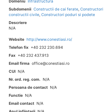
Domeniu
Infrastructura
Subdomenii
Constructii de cai ferate
,
Constructori
constructii civile
,
Constructori poduri si podete
Descriere
N/A
Website
http://www.conestiasi.ro/
Telefon fix
+40 232 230.694
Fax
+40 232 437.913
Email firma
office@conestiasi.ro
CUI
N/A
Nr. ord. reg. com.
N/A
Persoana de contact
N/A
Functie
N/A
Email contact
N/A
Anul infiintarii
N/A