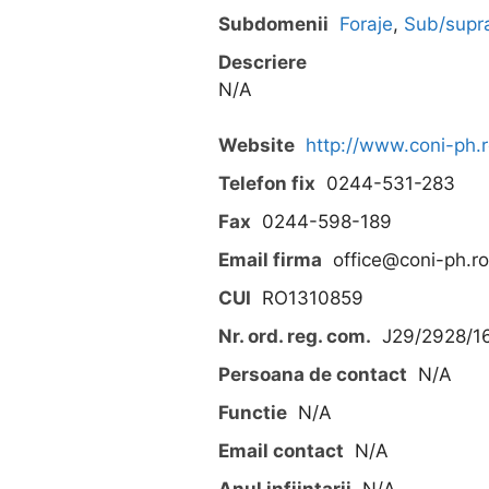
Subdomenii
Foraje
,
Sub/suprat
Descriere
N/A
Website
http://www.coni-ph.r
Telefon fix
0244-531-283
Fax
0244-598-189
Email firma
office@coni-ph.ro
CUI
RO1310859
Nr. ord. reg. com.
J29/2928/1
Persoana de contact
N/A
Functie
N/A
Email contact
N/A
Anul infiintarii
N/A