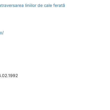
raversarea liniilor de cale feratã
o/
6.02.1992