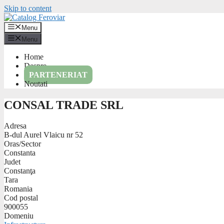
Skip to content
Menu
Menu
Home
Despre
PARTENERIAT
Noutati
CONSAL TRADE SRL
Adresa
B-dul Aurel Vlaicu nr 52
Oras/Sector
Constanta
Judet
Constanţa
Tara
Romania
Cod postal
900055
Domeniu