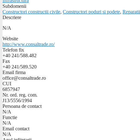
Infrastructura
Subdomenii
Constructori constructii civile
,
Constructori poduri si podete
,
Reparatii
Descriere
N/A
Website
http://www.consaltrade.ro/
Telefon fix
+40 241/588.482
Fax
+40 241/589.520
Email firma
office@consaltrade.ro
CUI
6857947
Nr. ord. reg. com.
J13/5556/1994
Persoana de contact
N/A
Functie
N/A
Email contact
N/A
Anul infiintarii