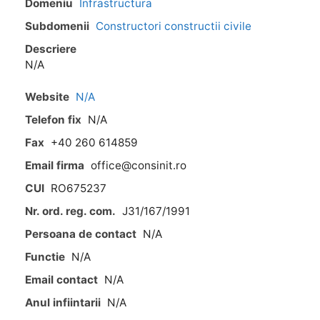
Domeniu
Infrastructura
Subdomenii
Constructori constructii civile
Descriere
N/A
Website
N/A
Telefon fix
N/A
Fax
+40 260 614859
Email firma
office@consinit.ro
CUI
RO675237
Nr. ord. reg. com.
J31/167/1991
Persoana de contact
N/A
Functie
N/A
Email contact
N/A
Anul infiintarii
N/A