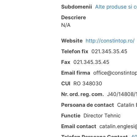
Subdomenii
Alte produse si
Descriere
N/A
Website
http://constintop.ro/
Telefon fix
021.345.35.45
Fax
021.345.35.45
Email firma
office@constintop
CUI
RO 348030
Nr. ord. reg. com.
J40/14808/
Persoana de contact
Catalin 
Functie
Director Tehnic
Email contact
catalin.englesi
Telefon Persoana Contact
4