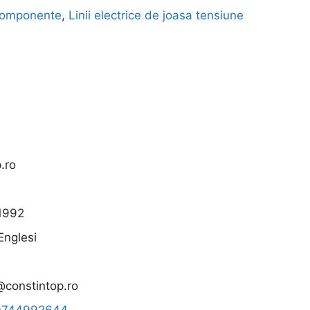
 componente
,
Linii electrice de joasa tensiune
.ro
1992
Englesi
@constintop.ro
0744992644