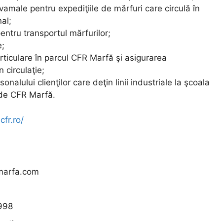
 vamale pentru expediţiile de mărfuri care circulă în
nal;
entru transportul mărfurilor;
e;
rticulare în parcul CFR Marfă şi asigurarea
n circulaţie;
sonalului clienţilor care deţin linii industriale la şcoala
 de CFR Marfă.
fr.ro/
marfa.com
998