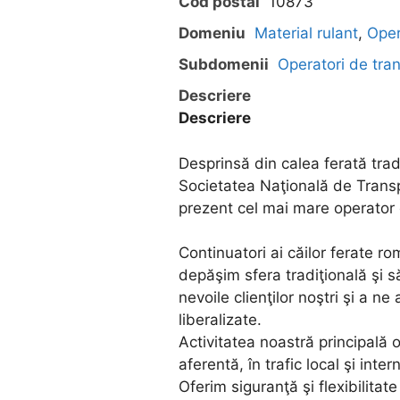
Cod postal
10873
Domeniu
Material rulant
,
Oper
Subdomenii
Operatori de tra
Descriere
Descriere
Desprinsă din calea ferată trad
Societatea Naţională de Trans
prezent cel mai mare operator
Continuatori ai căilor ferate 
depăşim sfera tradiţională şi s
nevoile clienţilor noştri şi a ne
liberalizate.
Activitatea noastră principală o
aferentă, în trafic local şi inter
Oferim siguranţă şi flexibilitat