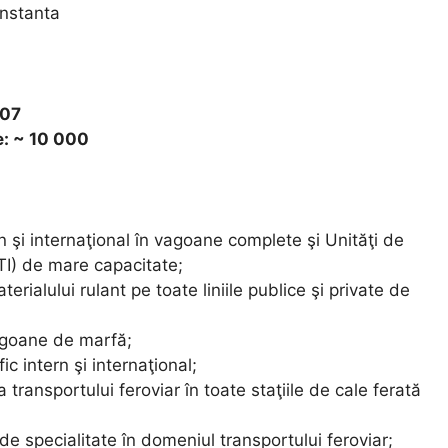
onstanta
907
e: ~ 10 000
n şi internaţional în vagoane complete şi Unităţi de
TI) de mare capacitate;
erialului rulant pe toate liniile publice şi private de
vagoane de marfă;
fic intern şi internaţional;
a transportului feroviar în toate staţiile de cale ferată
de specialitate în domeniul transportului feroviar;