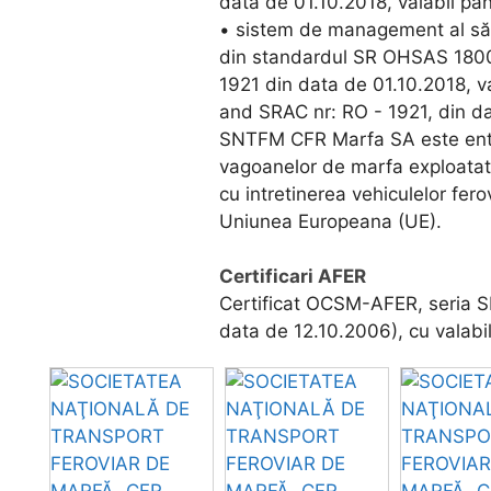
data de 01.10.2018, valabil pâ
• sistem de management al sănă
din standardul SR OHSAS 1800
1921 din data de 01.10.2018, va
and SRAC nr: RO - 1921, din da
SNTFM CFR Marfa SA este entita
vagoanelor de marfa exploatat
cu intretinerea vehiculelor fer
Uniunea Europeana (UE).
Certificari AFER
Certificat OCSM-AFER, seria SMC
data de 12.10.2006), cu valabi