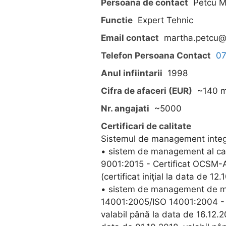
Persoana de contact
Petcu M
Functie
Expert Tehnic
Email contact
martha.petcu@
Telefon Persoana Contact
0
Anul infiintarii
1998
Cifra de afaceri (EUR)
~140 m
Nr. angajati
~5000
Certificari de calitate
Sistemul de management integr
• sistem de management al cali
9001:2015 - Certificat OCSM-A
(certificat iniţial la data de 1
• sistem de management de me
14001:2005/ISO 14001:2004 - C
valabil până la data de 16.12.