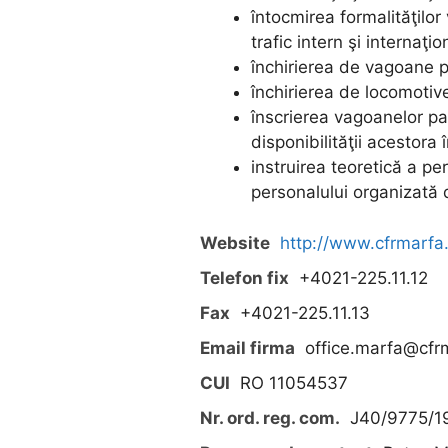
întocmirea formalităţilor
trafic intern şi internaţio
închirierea de vagoane p
închirierea de locomotiv
înscrierea vagoanelor pa
disponibilităţii acestora î
instruirea teoretică a per
personalului organizată
Website
http://www.cfrmarfa.c
Telefon fix
+4021-225.11.12
Fax
+4021-225.11.13
Email firma
office.marfa@cfr
CUI
RO 11054537
Nr. ord. reg. com.
J40/9775/1