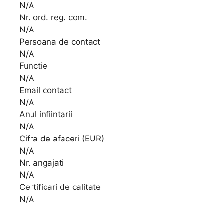
N/A
Nr. ord. reg. com.
N/A
Persoana de contact
N/A
Functie
N/A
Email contact
N/A
Anul infiintarii
N/A
Cifra de afaceri (EUR)
N/A
Nr. angajati
N/A
Certificari de calitate
N/A