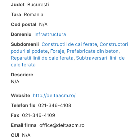
Judet
Bucuresti
Tara
Romania
Cod postal
N/A
Domeniu
Infrastructura
Subdomenii
Constructii de cai ferate
,
Constructori
poduri si podete
,
Foraje
,
Prefabricate din beton
,
Reparatii linii de cale ferata
,
Subtraversarii linii de
cale ferata
Descriere
N/A
Website
http://deltaacm.ro/
Telefon fix
021-346-4108
Fax
021-346-4109
Email firma
office@deltaacm.ro
CUI
N/A