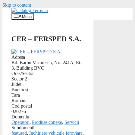
Skip to content
Menu
CER – FERSPED S.A.
Adresa
Bd. Barbu Vacarescu, No. 241A, Et.
3, Building BVO
Oras/Sector
Sector 2
Judet
Bucuresti
Tara
Romania
Cod postal
020276
Domeniu
Operatori
,
Produse conexe
,
Servicii
Subdomenii
featured
,
Inchiriere vehicule feroviare
,