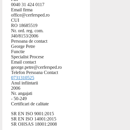
0040 31 424 0117
Email firma
office@cerfersped.ro
CUI
RO 18685519
Nr. ord. reg. com.
J40/8153/2006
Persoana de contact
George Petre
Functie
Specialist Procese
Email contact
george.petre@cerfersped.ro
Telefon Persoana Contact
0731310525
Anul infiintarii
2006
Nr. angajati
- 50-249
Certificari de calitate
SR EN ISO 9001:2015
SR EN ISO 14001:2015
SR OHSAS 18001:2008