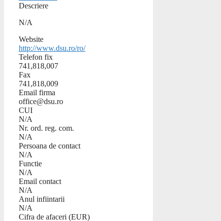
Descriere
N/A
Website
http://www.dsu.ro/ro/
Telefon fix
741,818,007
Fax
741,818,009
Email firma
office@dsu.ro
CUI
N/A
Nr. ord. reg. com.
N/A
Persoana de contact
N/A
Functie
N/A
Email contact
N/A
Anul infiintarii
N/A
Cifra de afaceri (EUR)