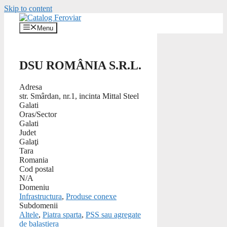
Skip to content
Menu
DSU ROMÂNIA S.R.L.
Adresa
str. Smârdan, nr.1, incinta Mittal Steel
Galati
Oras/Sector
Galati
Judet
Galaţi
Tara
Romania
Cod postal
N/A
Domeniu
Infrastructura
,
Produse conexe
Subdomenii
Altele
,
Piatra sparta
,
PSS sau agregate
de balastiera