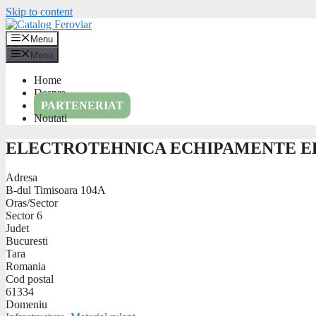
Skip to content
Menu
Menu
Home
Despre
PARTENERIAT
Noutati
ELECTROTEHNICA ECHIPAMENTE ELE
Adresa
B-dul Timisoara 104A
Oras/Sector
Sector 6
Judet
Bucuresti
Tara
Romania
Cod postal
61334
Domeniu