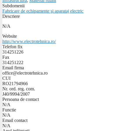
Infrastructura
,
Material rulant
Subdomenii
Fabricare de echipamente şi aparataj electric
Descriere
N/A
Website
http://www.electrotehnica.ro/
Telefon fix
314251226
Fax
314251222
Email firma
office@electrotehnica.ro
CUI
RO21794966
Nr. ord. reg. com.
J40/9994/2007
Persoana de contact
N/A
Functie
N/A
Email contact
N/A
Anul infiintarii