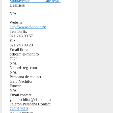
Subtraversarii linii de cale ferata
Descriere
N/A
Website
http://www.el-mont.ro/
Telefon fix
021.243.09.57
Fax
021.243.09.20
Email firma
office@el-mont.ro
CUI
N/A
Nr. ord. reg. com.
N/A
Persoana de contact
Gelu Nechifor
Functie
N/A
Email contact
gelu.nechifor@el-mont.ro
Telefon Persoana Contact
745019310