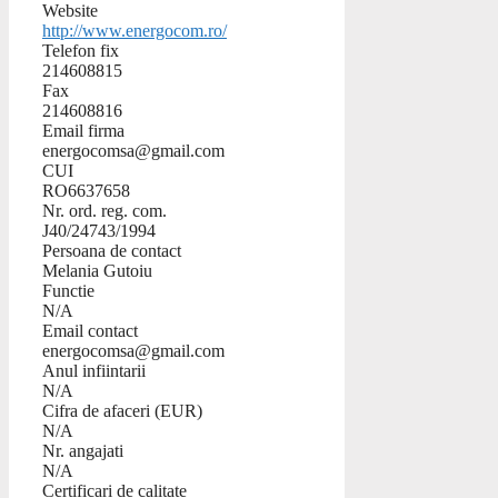
Website
http://www.energocom.ro/
Telefon fix
214608815
Fax
214608816
Email firma
energocomsa@gmail.com
CUI
RO6637658
Nr. ord. reg. com.
J40/24743/1994
Persoana de contact
Melania Gutoiu
Functie
N/A
Email contact
energocomsa@gmail.com
Anul infiintarii
N/A
Cifra de afaceri (EUR)
N/A
Nr. angajati
N/A
Certificari de calitate