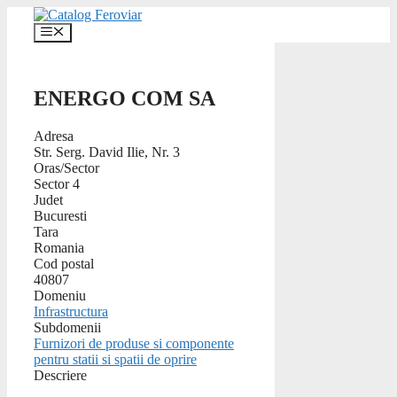
Skip
to
Menu
content
ENERGO COM SA
Adresa
Str. Serg. David Ilie, Nr. 3
Oras/Sector
Sector 4
Judet
Bucuresti
Tara
Romania
Cod postal
40807
Domeniu
Infrastructura
Subdomenii
Furnizori de produse si componente
pentru statii si spatii de oprire
Descriere