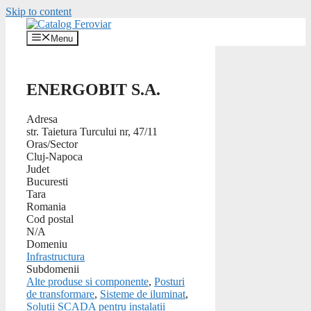
Skip to content
Menu
ENERGOBIT S.A.
Adresa
str. Taietura Turcului nr, 47/11
Oras/Sector
Cluj-Napoca
Judet
Bucuresti
Tara
Romania
Cod postal
N/A
Domeniu
Infrastructura
Subdomenii
Alte produse si componente
,
Posturi
de transformare
,
Sisteme de iluminat
,
Solutii SCADA pentru instalatii