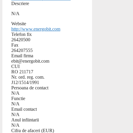
Descriere
N/A
Website
http://www.energobit.com
Telefon fix
26420500
Fax
264207555
Email firma
ebit@energobit.com
CUI
RO 211717
Nr. ord. reg. com.
J12/1514/1991
Persoana de contact
N/A
Functie
N/A
Email contact
N/A
Anul infiintarii
N/A
Cifra de afaceri (EUR)