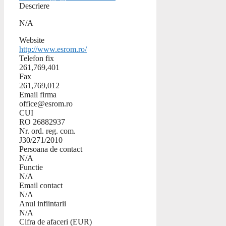
Descriere
N/A
Website
http://www.esrom.ro/
Telefon fix
261,769,401
Fax
261,769,012
Email firma
office@esrom.ro
CUI
RO 26882937
Nr. ord. reg. com.
J30/271/2010
Persoana de contact
N/A
Functie
N/A
Email contact
N/A
Anul infiintarii
N/A
Cifra de afaceri (EUR)