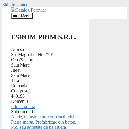
Skip to content
Menu
ESROM PRIM S.R.L.
Adresa
Str. Magnoliei Nr. 27/E
Oras/Sector
Satu Mare
Judet
Satu Mare
Tara
Romania
Cod postal
440198
Domeniu
Infrastructura
Subdomenii
Altele
,
Constructori constructii civile
,
Piatra sparta
,
Prefabricate din beton
,
PSS sau agregate de balastiera