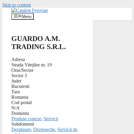
Skip to content
Menu
GUARDO A.M.
TRADING S.R.L.
Adresa
Strada Vitejilor nr. 19
Oras/Sector
Sector 3
Judet
Bucuresti
Tara
Romania
Cod postal
N/A
Domeniu
Produse conexe
,
Servicii
Subdomenii
Deratizare
,
Dezinsectie
,
Servicii de