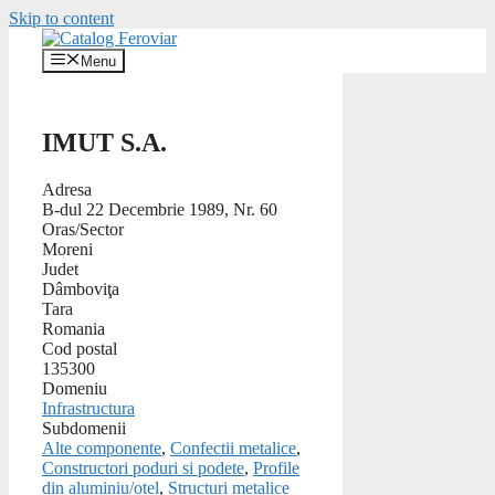
Skip to content
Menu
IMUT S.A.
Adresa
B-dul 22 Decembrie 1989, Nr. 60
Oras/Sector
Moreni
Judet
Dâmboviţa
Tara
Romania
Cod postal
135300
Domeniu
Infrastructura
Subdomenii
Alte componente
,
Confectii metalice
,
Constructori poduri si podete
,
Profile
din aluminiu/otel
,
Structuri metalice