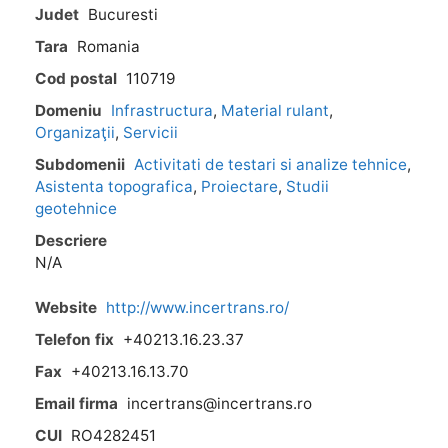
Judet
Bucuresti
Tara
Romania
Cod postal
110719
Domeniu
Infrastructura
,
Material rulant
,
Organizaţii
,
Servicii
Subdomenii
Activitati de testari si analize tehnice
,
Asistenta topografica
,
Proiectare
,
Studii
geotehnice
Descriere
N/A
Website
http://www.incertrans.ro/
Telefon fix
+40213.16.23.37
Fax
+40213.16.13.70
Email firma
incertrans@incertrans.ro
CUI
RO4282451