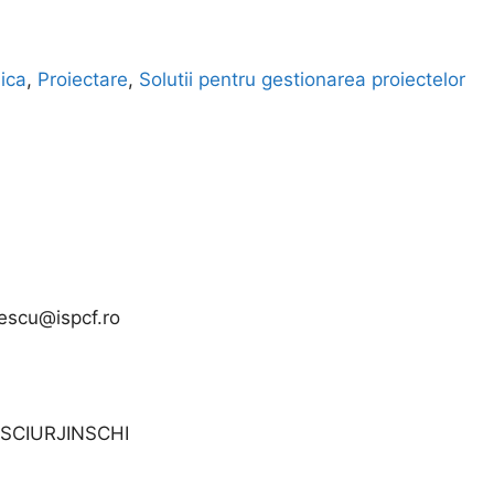
ica
,
Proiectare
,
Solutii pentru gestionarea proiectelor
escu@ispcf.ro
ASCIURJINSCHI