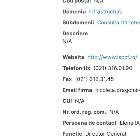
Cod postal
N/A
Domeniu
Infrastructura
Subdomenii
Consultanta tehn
Descriere
N/A
Website
http://www.ispcf.ro/
Telefon fix
(021) 316.01.90
Fax
(021) 312.31.45
Email firma
nicoleta.dragomir
CUI
N/A
Nr. ord. reg. com.
N/A
Persoana de contact
Elena I
Functie
Director General