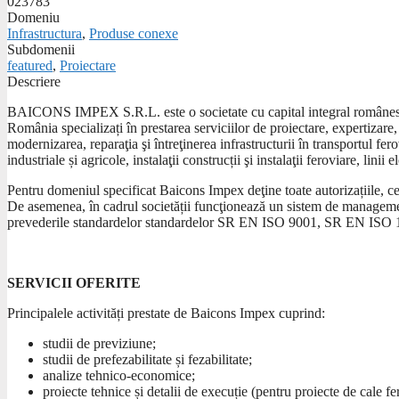
023783
Domeniu
Infrastructura
,
Produse conexe
Subdomenii
featured
,
Proiectare
Descriere
BAICONS IMPEX S.R.L. este o societate cu capital integral românesc, 
România specializați în prestarea serviciilor de proiectare, expertizare,
modernizarea, reparaţia şi întreţinerea infrastructurii în transportul fero
industriale și agricole, instalaţii construcții şi instalaţii feroviare, linii
Pentru domeniul specificat Baicons Impex deţine toate autorizațiile, cert
De asemenea, în cadrul societății funcţionează un sistem de management
prevederile standardelor standardelor SR EN ISO 9001, SR EN ISO
SERVICII OFERITE
Principalele activități prestate de Baicons Impex cuprind:
studii de previziune;
studii de prefezabilitate și fezabilitate;
analize tehnico-economice;
proiecte tehnice și detalii de execuție (pentru proiecte de cale fer