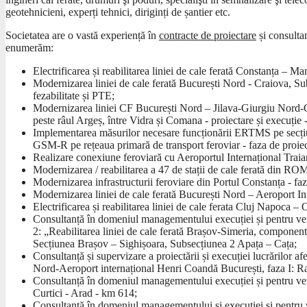
geotehnicieni, experți tehnici, diriginți de șantier etc.
Societatea are o vastă experiență în
contracte de proiectare
și consultan
enumerăm:
Electrificarea și reabilitarea liniei de cale ferată Constanța – Ma
Modernizarea liniei de cale ferată București Nord - Craiova, Su
fezabilitate și PTE;
Modernizarea liniei CF București Nord – Jilava-Giurgiu Nord-Gi
peste râul Argeș, între Vidra și Comana - proiectare și execuție 
Implementarea măsurilor necesare funcționării ERTMS pe secțiun
GSM-R pe rețeaua primară de transport feroviar - faza de proiect
Realizare conexiune feroviară cu Aeroportul Internațional Traian
Modernizarea / reabilitarea a 47 de stații de cale ferată din ROM
Modernizarea infrastructurii feroviare din Portul Constanța - fa
Modernizarea liniei de cale ferată București Nord – Aeroport Int
Electrificarea și reabilitarea liniei de cale ferata Cluj Napoca –
Consultanță în domeniul managementului execuției și pentru verific
2: „Reabilitarea liniei de cale ferată Brașov-Simeria, componen
Secțiunea Brașov – Sighișoara, Subsecțiunea 2 Apața – Cața;
Consultanță și supervizare a proiectării și execuției lucrărilor af
Nord-Aeroport internațional Henri Coandă București, faza I: R
Consultanță în domeniul managementului execuției și pentru verifi
Curtici - Arad - km 614;
Consultanță în domeniul managementului și execuției și pentru veri