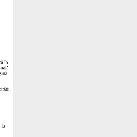
i
ză în
onală
 şină
itătii
 la