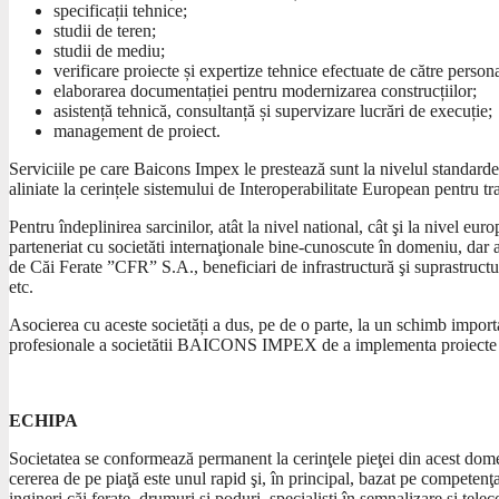
specificații tehnice;
studii de teren;
studii de mediu;
verificare proiecte și expertize tehnice efectuate de către persona
elaborarea documentației pentru modernizarea construcțiilor;
asistență tehnică, consultanță și supervizare lucrări de execuție;
management de proiect.
Serviciile pe care Baicons Impex le prestează sunt la nivelul standardelo
aliniate la cerințele sistemului de Interoperabilitate European pentru t
Pentru îndeplinirea sarcinilor, atât la nivel national, cât şi la nivel 
parteneriat cu societăti internaţionale bine-cunoscute în domeniu, dar a
de Căi Ferate ”CFR” S.A., beneficiari de infrastructură şi suprastructura
etc.
Asocierea cu aceste societăți a dus, pe de o parte, la un schimb importa
profesionale a societătii BAICONS IMPEX de a implementa proiecte l
ECHIPA
Societatea se conformează permanent la cerinţele pieţei din acest dom
cererea de pe piaţă este unul rapid şi, în principal, bazat pe competenţ
ingineri căi ferate, drumuri şi poduri, specialişti în semnalizare şi telec