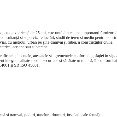
cu o experiență de 25 ani, este unul din cei mai importanți furnizori 
 consultanţă și supervizare lucrări, studii de teren și mediu pentru constr
viar, cu metroul, urban pe șină-tramvai și rutier, a construcţiilor civile,
 electrice, aeriene sau subterane.
ificatele, licențele, atestatele și agrementele conform legislației în vigo
 integrat calitate-mediu-securitate și sănătate în muncă, în conformita
 14001 și SR ISO 45001.
ată și tramvai, poduri, tuneluri, drumuri, instalații cale ferată);