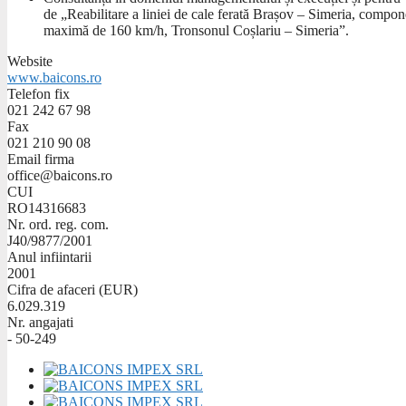
de „Reabilitare a liniei de cale ferată Brașov – Simeria, compon
maximă de 160 km/h, Tronsonul Coșlariu – Simeria”.
Website
www.baicons.ro
Telefon fix
021 242 67 98
Fax
021 210 90 08
Email firma
office@baicons.ro
CUI
RO14316683
Nr. ord. reg. com.
J40/9877/2001
Anul infiintarii
2001
Cifra de afaceri (EUR)
6.029.319
Nr. angajati
- 50-249