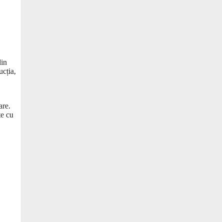
din
ucția,
are.
te cu