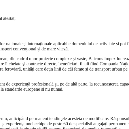
l atestat;
r naționale și internaționale aplicabile domeniului de activitate și pot f
ransport convențional și de mare viteză.
european, din cadrul unor proiecte complexe şi vaste, Baicons Impex lucrea
re încheiate şi contracte directe, beneficiarii finali fiind Compania Nați
 feroviară, unităţi care deţin linii de căi ferate şi de transport urban pe
nt de experiență profesională și, pe de altă parte, la recunoaşterea capac
a standarde europene și nu numai.
eniu, anticipând permanent tendinţele acesteia de modificare. Răspunsul
a și experienţa unei echipe de peste 60 de specialiști angajați permanent:
omunicații, inginerie civilă, experți financiari, de mediu, topografi şi