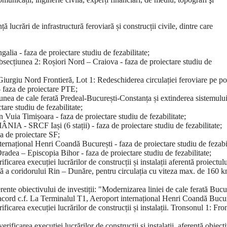
ță lucrări de infrastructură feroviară și construcții civile, dintre care
ngalia - faza de proiectare studiu de fezabilitate;
bsecțiunea 2: Roșiori Nord – Craiova - faza de proiectare studiu de
urgiu Nord Frontieră, Lot 1: Redeschiderea circulației feroviare pe p
- faza de proiectare PTE;
ea de cale ferată Predeal-București-Constanța și extinderea sistemulu
are studiu de fezabilitate;
 Vuia Timișoara - faza de proiectare studiu de fezabilitate;
ÂNIA - SRCF Iași (6 stații) - faza de proiectare studiu de fezabilitate;
za de proiectare SF;
ernațional Henri Coandă București - faza de proiectare studiu de fezabil
 Oradea – Episcopia Bihor - faza de proiectare studiu de fezabilitate;
area execuției lucrărilor de construcții și instalații aferentă proiectulu
tă a coridorului Rin – Dunăre, pentru circulația cu viteza max. de 160 k
erente obiectivului de investiții: "Modernizarea liniei de cale ferată Bucu
acord c.f. La Terminalul T1, Aeroport internațional Henri Coandă Bucur
carea execuției lucrărilor de construcții și instalații. Tronsonul 1: Fron
ficarea execuției lucrărilor de construcții și instalații, aferentă obiect