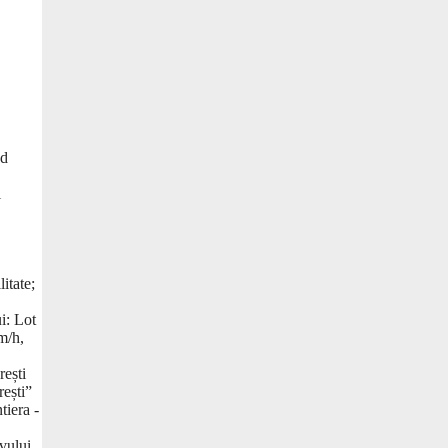
od
i
itate;
i: Lot
m/h,
rești
ești”
tiera -
ivului