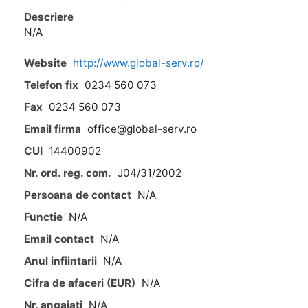
Descriere
N/A
Website
http://www.global-serv.ro/
Telefon fix
0234 560 073
Fax
0234 560 073
Email firma
office@global-serv.ro
CUI
14400902
Nr. ord. reg. com.
J04/31/2002
Persoana de contact
N/A
Functie
N/A
Email contact
N/A
Anul infiintarii
N/A
Cifra de afaceri (EUR)
N/A
Nr. angajati
N/A