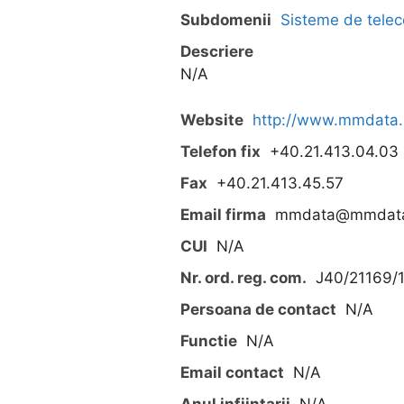
Subdomenii
Sisteme de telec
Descriere
N/A
Website
http://www.mmdata.
Telefon fix
+40.21.413.04.03
Fax
+40.21.413.45.57
Email firma
mmdata@mmdata
CUI
N/A
Nr. ord. reg. com.
J40/21169/
Persoana de contact
N/A
Functie
N/A
Email contact
N/A
Anul infiintarii
N/A