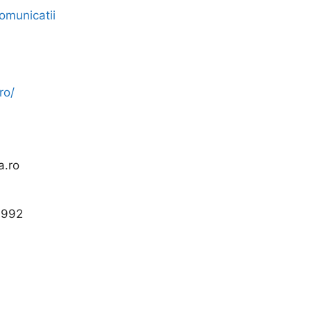
omunicatii
ro/
.ro
1992