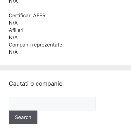
N/A
Certificari AFER
N/A
Afilieri
N/A
Companii reprezentate
N/A
Cautati o companie