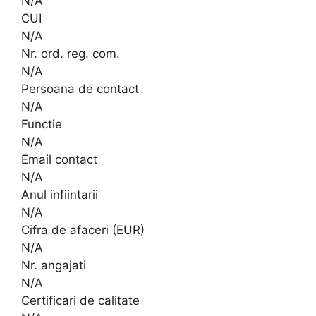
N/A
CUI
N/A
Nr. ord. reg. com.
N/A
Persoana de contact
N/A
Functie
N/A
Email contact
N/A
Anul infiintarii
N/A
Cifra de afaceri (EUR)
N/A
Nr. angajati
N/A
Certificari de calitate