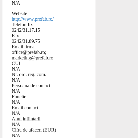
N/A
Website
http://www.prefab.ro/
Telefon fix
0242/31.17.15
Fax
0242/31.89.75
Email firma
office@prefab.ro;
marketing@prefab.ro
CUI
N/A
Nr. ord. reg. com.
N/A
Persoana de contact
N/A
Functie
N/A
Email contact
N/A
Anul infiintarii
N/A
Cifra de afaceri (EUR)
N/A