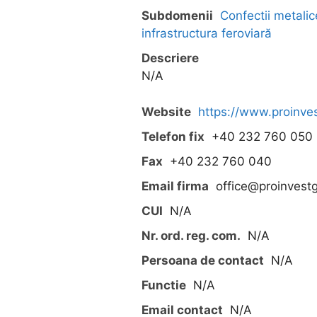
Subdomenii
Confectii metalic
infrastructura feroviară
Descriere
N/A
Website
https://www.proinves
Telefon fix
+40 232 760 050
Fax
+40 232 760 040
Email firma
office@proinvest
CUI
N/A
Nr. ord. reg. com.
N/A
Persoana de contact
N/A
Functie
N/A
Email contact
N/A