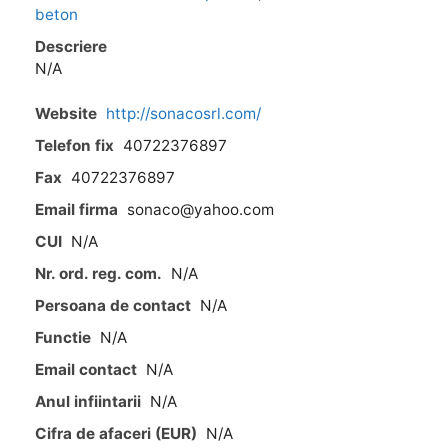
beton
Descriere
N/A
Website
http://sonacosrl.com/
Telefon fix
40722376897
Fax
40722376897
Email firma
sonaco@yahoo.com
CUI
N/A
Nr. ord. reg. com.
N/A
Persoana de contact
N/A
Functie
N/A
Email contact
N/A
Anul infiintarii
N/A
Cifra de afaceri (EUR)
N/A