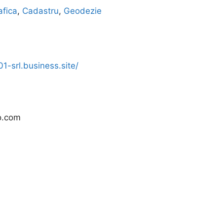
afica
,
Cadastru
,
Geodezie
1-srl.business.site/
o.com