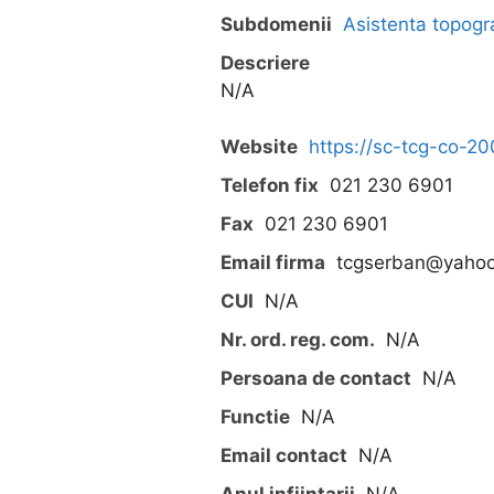
Subdomenii
Asistenta topogr
Descriere
N/A
Website
https://sc-tcg-co-200
Telefon fix
021 230 6901
Fax
021 230 6901
Email firma
tcgserban@yaho
CUI
N/A
Nr. ord. reg. com.
N/A
Persoana de contact
N/A
Functie
N/A
Email contact
N/A
Anul infiintarii
N/A