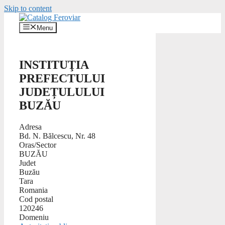
Skip to content
Menu
INSTITUŢIA
PREFECTULUI
JUDEȚULULUI
BUZĂU
Adresa
Bd. N. Bălcescu, Nr. 48
Oras/Sector
BUZĂU
Judet
Buzău
Tara
Romania
Cod postal
120246
Domeniu