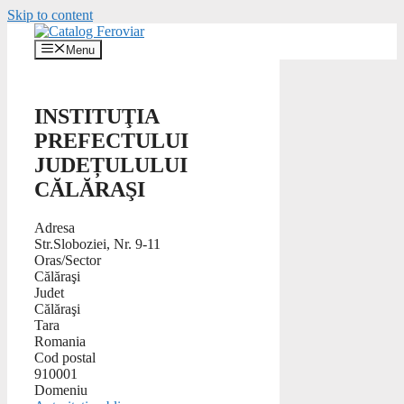
Skip to content
Menu
INSTITUŢIA
PREFECTULUI
JUDEȚULULUI
CĂLĂRAŞI
Adresa
Str.Sloboziei, Nr. 9-11
Oras/Sector
Călăraşi
Judet
Călăraşi
Tara
Romania
Cod postal
910001
Domeniu