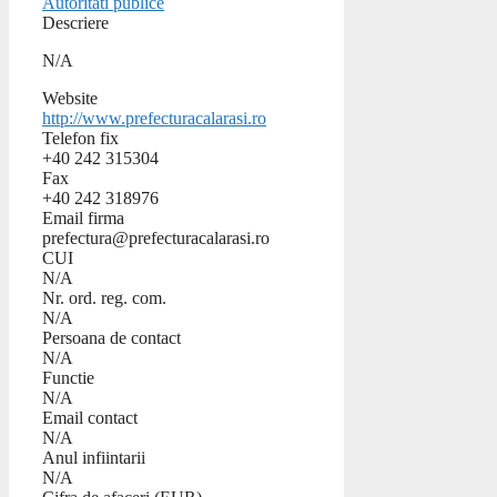
Autoritati publice
Descriere
N/A
Website
http://www.prefecturacalarasi.ro
Telefon fix
+40 242 315304
Fax
+40 242 318976
Email firma
prefectura@prefecturacalarasi.ro
CUI
N/A
Nr. ord. reg. com.
N/A
Persoana de contact
N/A
Functie
N/A
Email contact
N/A
Anul infiintarii
N/A