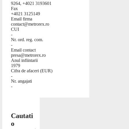
9264, +4021 3193601
Fax
+4021 3125149
Email firma
contact@metrorex.ro
CUI
-
Nr. ord. reg. com.
-
Email contact
presa@metrorex.ro
Anul infiintarii
1979
Cifra de afaceri (EUR)
-
Nr. angajati
-
Cautati
o