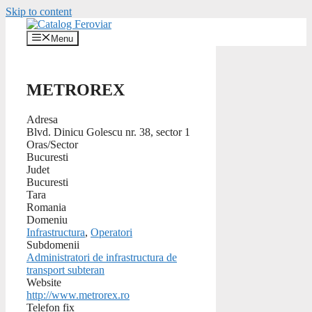
Skip to content
Menu
METROREX
Adresa
Blvd. Dinicu Golescu nr. 38, sector 1
Oras/Sector
Bucuresti
Judet
Bucuresti
Tara
Romania
Domeniu
Infrastructura
,
Operatori
Subdomenii
Administratori de infrastructura de
transport subteran
Website
http://www.metrorex.ro
Telefon fix