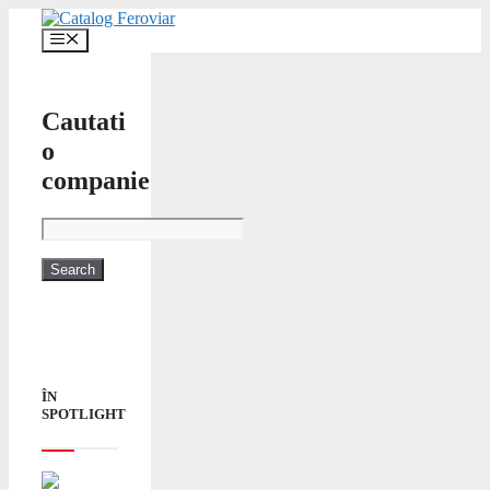
Skip
to
Menu
content
Cautati
o
companie
ÎN
SPOTLIGHT