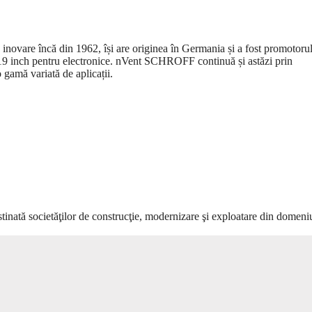
 încă din 1962, își are originea în Germania și a fost promotoru
e 19 inch pentru electronice. nVent SCHROFF continuă și astăzi prin
o gamă variată de aplicații.
estinată societăţilor de construcţie, modernizare şi exploatare din domeni